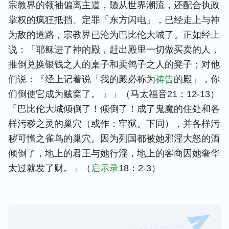
宗教界的领袖偏离主道，随从世界潮流，还配合执政
掌权的疯狂抵挡、定罪「东方闪电」，已经走上与神
为敌的道路，宗教界已沦为巴比伦大城了。正如经上
说：「耶稣进了神的殿，赶出殿里一切做买卖的人，
推倒兑换银钱之人的桌子和卖鸽子之人的凳子；对他
们说：『经上记着说「我的殿必称为
祷告
的殿」，你
们倒使它成为贼窝了。 』」（马太福音21：12-13）
「巴比伦大城倾倒了！倾倒了！成了鬼魔的住处和各
样污秽之灵的巢穴（或作：牢狱。下同），并各样污
秽可憎之雀鸟的巢穴。因为列国都被她邪淫大怒的酒
倾倒了，地上的君王与她行淫，地上的客商因她奢华
太过就发了财。」（
启示录
18：2-3）