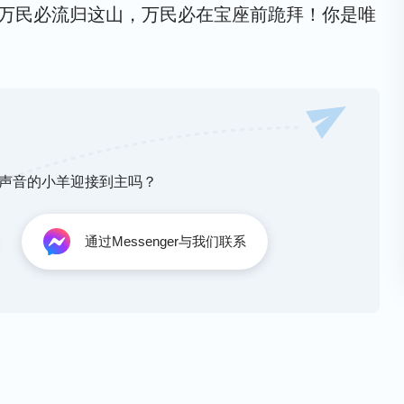
。万民必流归这山，万民必在宝座前跪拜！你是唯
、颂赞、权柄都归于宝座之上！宝座流出生命源
亮光、启示随着咱，时时对神有新看见。
在对的人里面，我们实在太有福！天天和神面对
心揣摩神的话，我们的心安静在神里面，这就来
神声音的小羊迎接到主吗？
、言语、心思、意念都是生活在神话里面，随时
通过Messenger与我们联系
连串地出现。与神交通刻不容缓，心思意念被神揭
台前的审判经历了基督台前的审判。在我们身体
王权，必洁净神的圣殿。