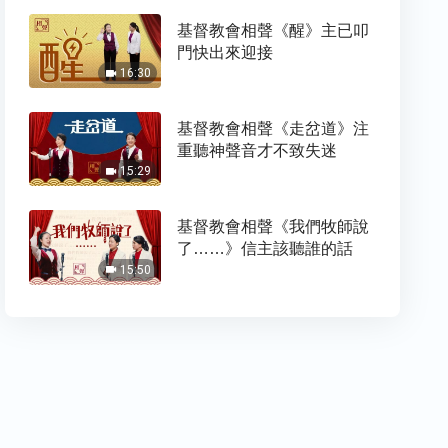
基督教會相聲《醒》主已叩
門快出來迎接
16:30
基督教會相聲《走岔道》注
重聽神聲音才不致失迷
15:29
基督教會相聲《我們牧師說
了……》信主該聽誰的話
15:50