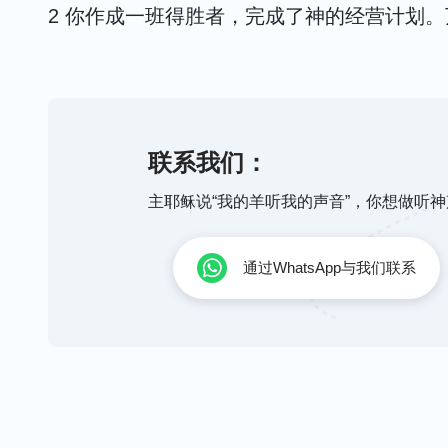
2 你作成一班得胜者，完成了神的经营计划
一的独一真神，你配得荣耀、尊贵，一切荣耀
泉，浇灌喂养众子民，生命天天有变化，新的
3 经历之中定真神，神话时时在显现，显现
联系我们：
面，凡事和神有交通，一切事让神作主权。细
主耶稣说“我的羊听我的声音”，你想做听
到神面前，在神面前蒙光照，每天生活、举动
都会有分辨。
通过WhatsApp与我们联系
4 神话在穿针引线，里面隐藏的东西竟会一
穿，一时一刻都生活在基督台前，经历了基督
中各个领域还被撒但侵占，今天要想恢复神的