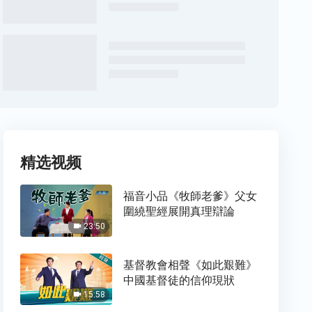
精选视频
福音小品《牧師老爹》父女
圍繞聖經展開真理辯論
23:50
基督教會相聲《如此艱難》
中國基督徒的信仰現狀
15:58