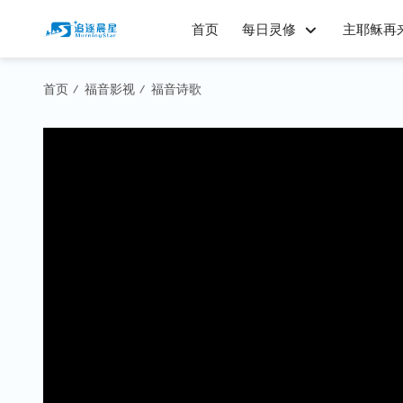
首页
每日灵修
主耶稣再
首页
福音影视
福音诗歌
/
/