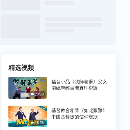
精选视频
福音小品《牧師老爹》父女
圍繞聖經展開真理辯論
23:50
基督教會相聲《如此艱難》
中國基督徒的信仰現狀
15:58