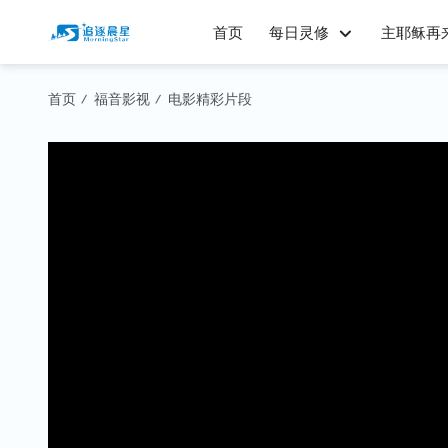
首页
每日灵修
主耶稣再
首页
福音影视
电影精彩片段
/
/