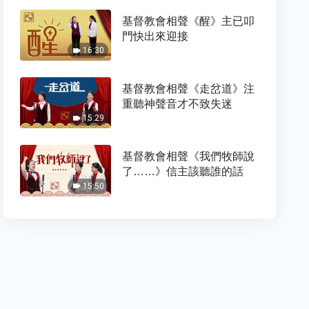
基督教會相聲《醒》主已叩
門快出來迎接
16:30
基督教會相聲《走岔道》注
重聽神聲音才不致失迷
15:29
基督教會相聲《我們牧師說
了……》信主該聽誰的話
15:50