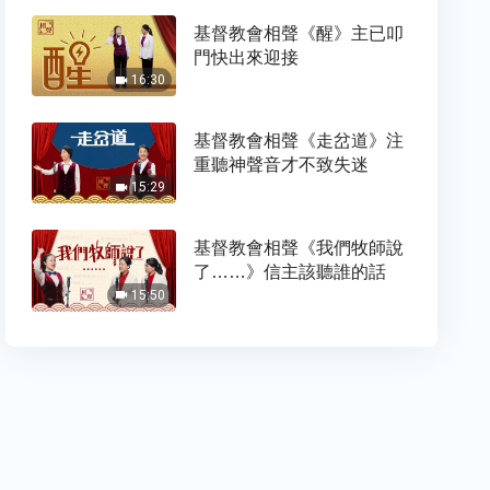
基督教會相聲《醒》主已叩
門快出來迎接
16:30
基督教會相聲《走岔道》注
重聽神聲音才不致失迷
15:29
基督教會相聲《我們牧師說
了……》信主該聽誰的話
15:50