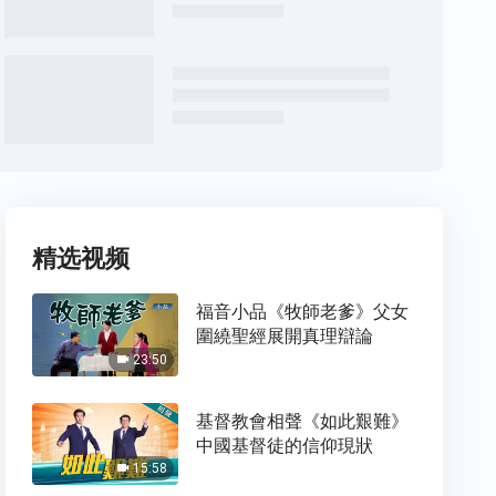
精选视频
福音小品《牧師老爹》父女
圍繞聖經展開真理辯論
23:50
基督教會相聲《如此艱難》
中國基督徒的信仰現狀
15:58