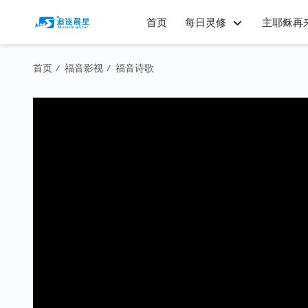
首页
每日灵修
主耶稣再
首页
福音影视
福音诗歌
/
/