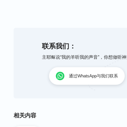
这样的一位神让你心生爱慕，让你依恋，让你
弃再悖逆，不愿再远离、躲避，你只想体贴他
只愿归服在他的权下。你不再拒绝他对你的引
联系我们：
的主宰与安排，对你的主宰与安排，你只愿跟
愿接受他作你唯一的主，只愿接受他作你唯一
主耶稣说“我的羊听我的声音”，你想做听
你不再，你不再，你不再，你不再拒绝他对你
通过WhatsApp与我们联系
不再抗拒，不再抗拒，不再抗拒他对你的主宰
他左右，只愿跟随、陪伴他左右，你只愿接受
一的神。你只愿跟随、陪伴他左右，只愿跟随
相关内容
你唯一的主、唯一的神，唯一的神。