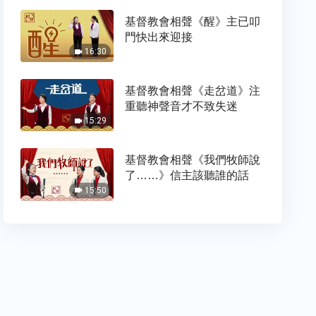
基督教會相聲《醒》主已叩
門快出來迎接
16:30
基督教會相聲《走岔道》注
重聽神聲音才不致失迷
15:29
基督教會相聲《我們牧師說
了……》信主該聽誰的話
15:50