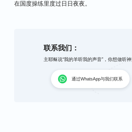
在国度操练里度过日日夜夜。
多少次试炼熬炼，多少次患难，
多少次忧伤流泪，悲痛欲绝，
联系我们：
主耶稣说“我的羊听我的声音”，你想做听
又有多少次陷入撒但的网罗，
通过WhatsApp与我们联系
但神你却从来没有离开我，
千难万险你引领，痛苦患难你保守，
如今才明白是神爱了我。