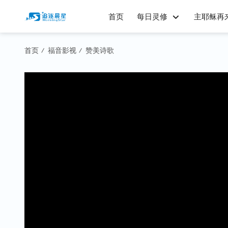
首页
每日灵修
主耶稣再
首页
福音影视
赞美诗歌
/
/