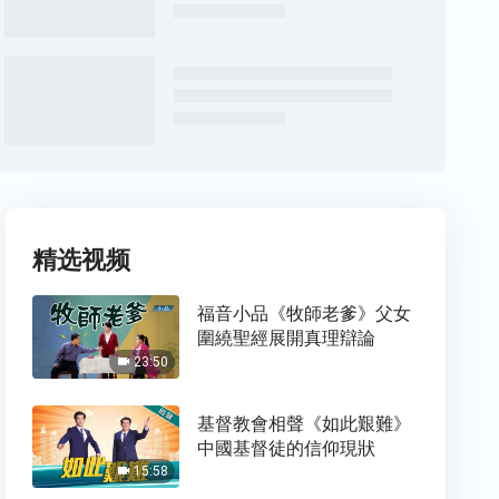
精选视频
福音小品《牧師老爹》父女
圍繞聖經展開真理辯論
23:50
基督教會相聲《如此艱難》
中國基督徒的信仰現狀
15:58