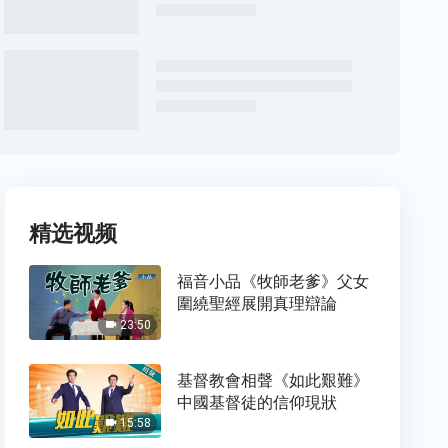
精选视频
福音小品《牧師老爹》父女
圍繞聖經展開真理辯論
23:50
基督教會相聲《如此艱難》
中國基督徒的信仰現狀
15:58