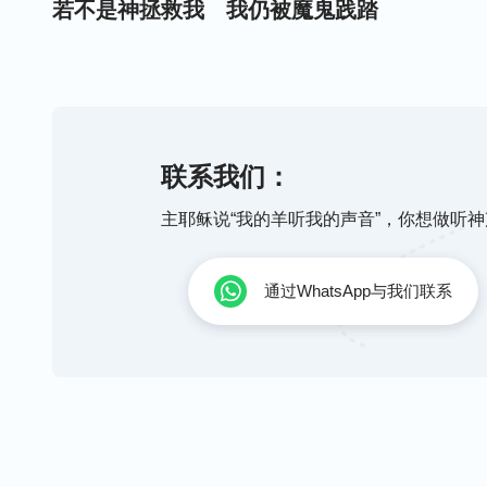
若不是神拯救我 我仍被魔鬼践踏
享受着罪中之乐 不知人生路在何方
是全能神拯救我 神的话语洁净了我
联系我们：
主耶稣说“我的羊听我的声音”，你想做听
经历神的审判刑罚 败坏性情有了变化
通过WhatsApp与我们联系
神发表的一切真理 给了我新的生命
我面对面看见了神 体尝到神真实的爱
我终于明白了 是神爱手牵我走