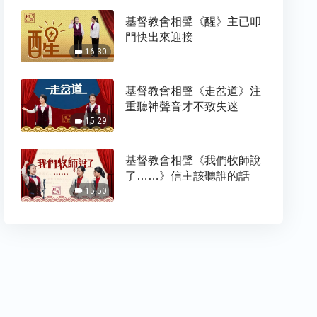
基督教會相聲《醒》主已叩
門快出來迎接
16:30
基督教會相聲《走岔道》注
重聽神聲音才不致失迷
15:29
基督教會相聲《我們牧師說
了……》信主該聽誰的話
15:50