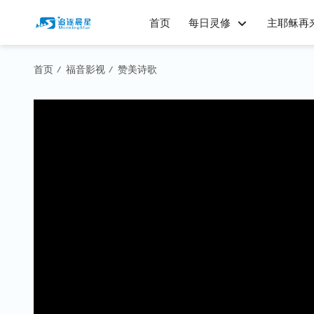
首页
每日灵修
主耶稣再
首页
福音影视
赞美诗歌
/
/