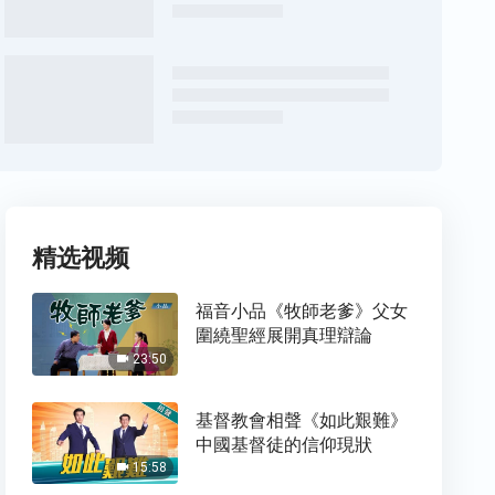
精选视频
福音小品《牧師老爹》父女
圍繞聖經展開真理辯論
23:50
基督教會相聲《如此艱難》
中國基督徒的信仰現狀
15:58