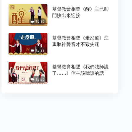
基督教會相聲《醒》主已叩
門快出來迎接
16:30
基督教會相聲《走岔道》注
重聽神聲音才不致失迷
15:29
基督教會相聲《我們牧師說
了……》信主該聽誰的話
15:50