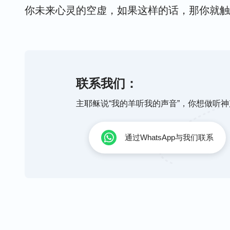
你未来心灵的空虚，如果这样的话，那你就触
埋怨神的话，再比如你一生都能规规矩矩做到
样，你就做到不触犯行政了。比如你说过“我
认识神的实质并不是儿戏，需了解神的性情，
些
圣灵
的开启”“我看神作得不一定都对”“神的
联系我们：
有认识的同时你自己也会向着更高更美的境界
等这些类似论断的话，那我劝你还是多多认罪
耻，更感到无地自容，那时，你触犯神性情的
得罪的不是一个人，而是神自己。你认为你论
主耶稣说“我的羊听我的声音”，你想做听
而且你会逐步生发对神的爱慕之心，这就是人
重他的肉身就等于不尊重他，这样，你所做的
到，你们都在为着自己的命运奔波忙碌，谁还
通过WhatsApp与我们联系
作的一切都是为了维护他在肉身中的工作，都
们都会不知不觉做出触犯行政的事来，因为你
条，那我说你将是一个信神永远也不可能成功
为预备触犯神的性情而打基础吗？我让你们了
的惩罚来教训你。
常触犯行政，那你们有谁能逃脱惩罚呢？这样
要求你们在检点自己的行为以外再达到谨慎自