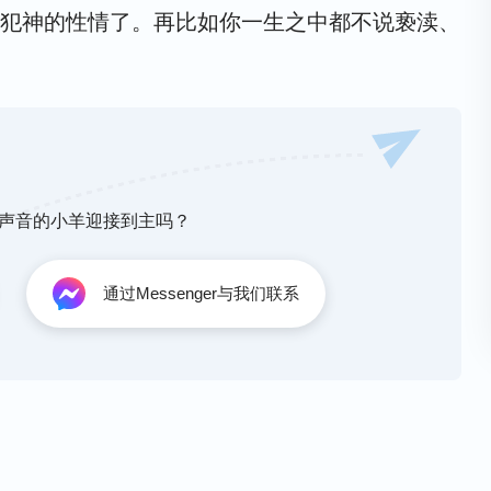
犯神的性情了。再比如你一生之中都不说亵渎、
神托付你的事情，而且能顺服神的所有说话，这
为什么不认为他是神呢”“我认为这些话无非就是一
这样不知不觉你就对神的实质逐步有了认识，在
人性并不比我高”“神的说话简直没法让人相信”等
去迈进，最终你会为自己的丑恶灵魂而感到羞
悔改，否则你永远都得不到赦免的机会，因为你
行为就会越来越少，你的心与神的心越来越近，
断的是一个人，但神的灵并不那样认为，你不尊
神声音的小羊迎接到主吗？
类进入美好境界的象征。而现在你们并没有达
不就是触犯了神的性情了吗？要记住，神的灵所
会有心思去认识神的实质呢？如果长此下去，你
通过Messenger与我们联系
是为了作好他在肉身中的工作，若你忽略了这一
们了解神的性情太少，那你们现在做的不正是在
的人。因为你触动了神的怒气，所以他要用相应
解神的性情并不与我的工作脱节，因为你们若常
——《话・卷一 神的显现与作工・了解神的性情很重要》
我的工作不都成了枉费心机了吗？所以，我还是
己的脚步，这就是我对你们的更高要求了，希望