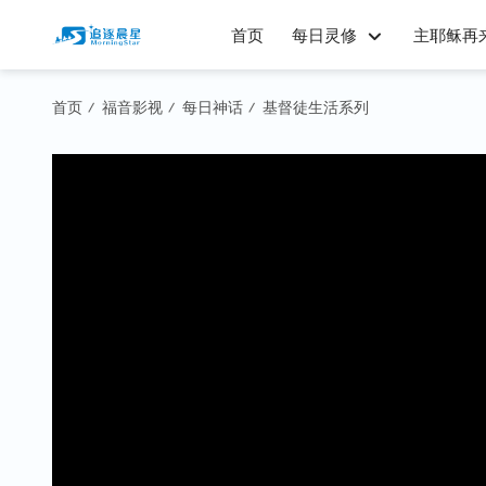
首页
每日灵修
主耶稣再
首页
福音影视
每日神话
基督徒生活系列
/
/
/